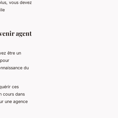
plus, vous devez
ile
venir agent
vez être un
 pour
onnaissance du
quérir ces
un cours dans
our une agence