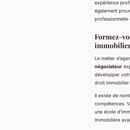
expérience prof
également prouv
professionnelle 
Formez-vou
immobilie
Le métier d’age
négociateur
exp
développer votr
droit immobilier
Il existe de no
compétences. Vo
une école d’imm
immobilière ava