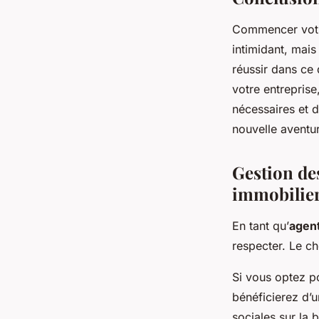
Commencer votre
intimidant, mai
réussir dans ce 
votre entrepris
nécessaires et 
nouvelle aventur
Gestion des
immobilie
En tant qu’
agent
respecter. Le ch
Si vous optez po
bénéficierez d’u
sociales sur la 