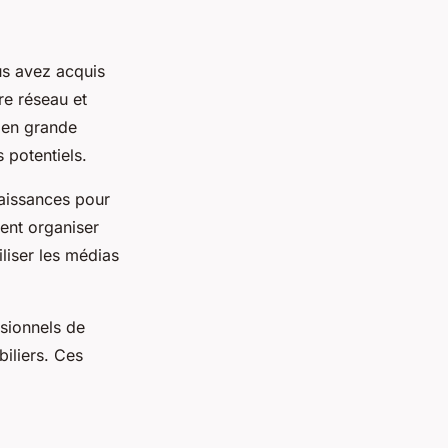
us avez acquis
e réseau et
d en grande
s potentiels.
aissances pour
ent organiser
liser les médias
ssionnels de
biliers. Ces