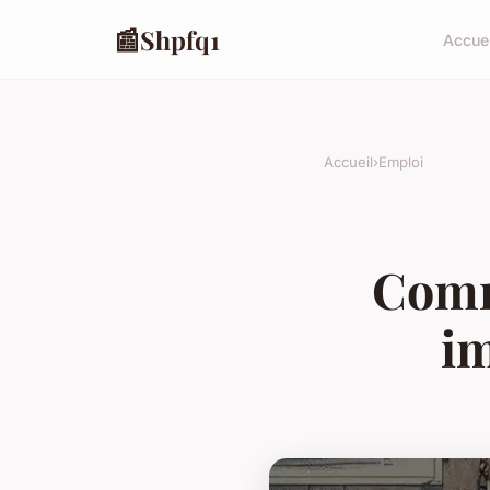
📰
Shpfq1
Accuei
Accueil
›
Emploi
Comm
im