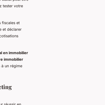
z tester votre
fiscales et
e et déclarer
cotisations
l en immobilier
e immobilier
s à un régime
eting
r réussir en