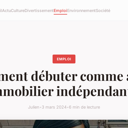
l
Actu
Culture
Divertissement
Emploi
Environnement
Société
EMPLOI
ent débuter comme 
mobilier indépendan
Julien
•
3 mars 2024
•
6 min de lecture