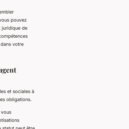
embler
, vous pouvez
 juridique de
x compétences
 dans votre
 agent
les et sociales à
ces obligations.
, vous
tisations
 statut peut être