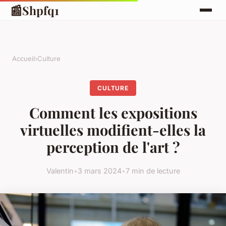
📰
Shpfq1
Accueil
›
Culture
CULTURE
Comment les expositions
virtuelles modifient-elles la
perception de l'art ?
Valentin
•
3 mars 2024
•
7 min de lecture