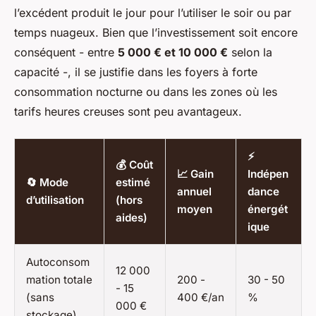
l’excédent produit le jour pour l’utiliser le soir ou par
temps nuageux. Bien que l’investissement soit encore
conséquent - entre
5 000 € et 10 000 €
selon la
capacité -, il se justifie dans les foyers à forte
consommation nocturne ou dans les zones où les
tarifs heures creuses sont peu avantageux.
⚡
💰 Coût
📈 Gain
Indépen
🔄 Mode
estimé
annuel
dance
d’utilisation
(hors
moyen
énergét
aides)
ique
Autoconsom
12 000
mation totale
200 -
30 - 50
- 15
(sans
400 €/an
%
000 €
stockage)