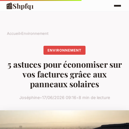
📰
Shpfq1
Accueil
›
Environnement
ENVIRONNEMENT
5 astuces pour économiser sur
vos factures grâce aux
panneaux solaires
Joséphine
•
17/06/2026 09:16
•
8 min de lecture