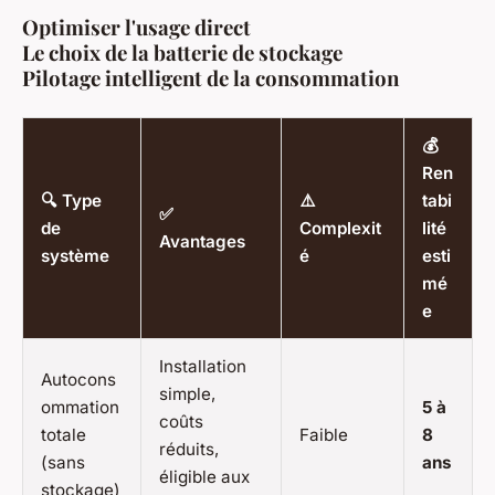
Optimiser l'usage direct
Le choix de la batterie de stockage
Pilotage intelligent de la consommation
💰
Ren
🔍 Type
⚠️
tabi
✅
de
Complexit
lité
Avantages
système
é
esti
mé
e
Installation
Autocons
simple,
ommation
5 à
coûts
totale
Faible
8
réduits,
(sans
ans
éligible aux
stockage)