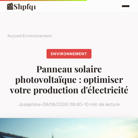
📰
Shpfq1
Accueil
›
Environnement
ENVIRONNEMENT
Panneau solaire
photovoltaïque : optimiser
votre production d'électricité
Joséphine
•
09/06/2026 09:40
•
10 min de lecture