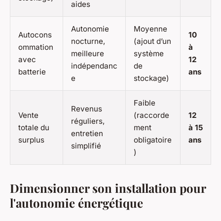
aides
Autonomie
Moyenne
Autocons
10
nocturne,
(ajout d’un
ommation
à
meilleure
système
avec
12
indépendanc
de
batterie
ans
e
stockage)
Faible
Revenus
Vente
(raccorde
12
réguliers,
totale du
ment
à 15
entretien
surplus
obligatoire
ans
simplifié
)
Dimensionner son installation pour
l'autonomie énergétique